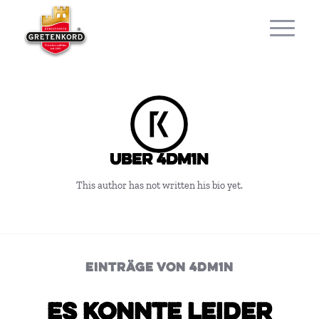
Über
4Dm1n
This author has not written his bio yet.
EINTRÄGE VON 4DM1N
Es konnte leider